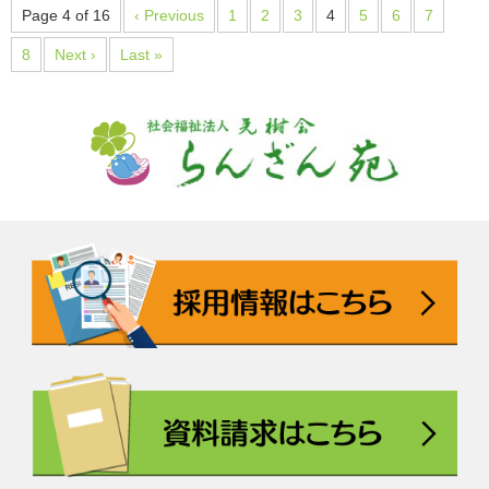
Page 4 of 16
‹ Previous
1
2
3
4
5
6
7
8
Next ›
Last »