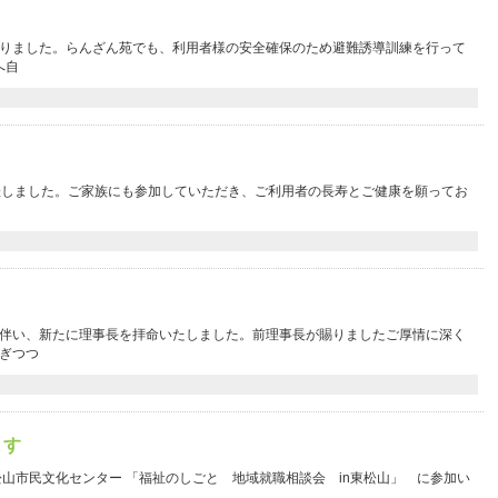
りました。らんざん苑でも、利用者様の安全確保のため避難誘導訓練を行って
へ自
催しました。ご家族にも参加していただき、ご利用者の長寿とご健康を願ってお
伴い、新たに理事長を拝命いたしました。前理事長が賜りましたご厚情に深く
ぎつつ
ます
0 東松山市民文化センター 「福祉のしごと 地域就職相談会 in東松山」 に参加い