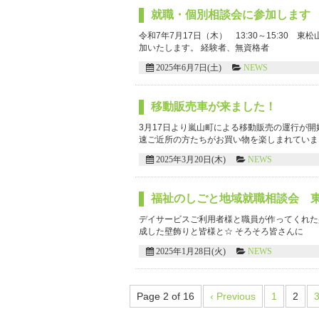
就職・個別相談会に参加します
令和7年7月17日（木） 13:30～15:3
加いたします。 経験者、無資格者
2025年6月7日(土)
NEWS
移動販売車が来ました！
3月17日より嵐山町による移動販売の運行が
速ご近所の方たちがお買い物を楽しまれていま
2025年3月20日(木)
NEWS
福祉のしごと地域就職相談会 
デイサービスご利用者様と職員が作ってくれた
成した壁飾りと皆様と☆ そろそろ皆さんに
2025年1月28日(火)
NEWS
Page 2 of 16
‹ Previous
1
2