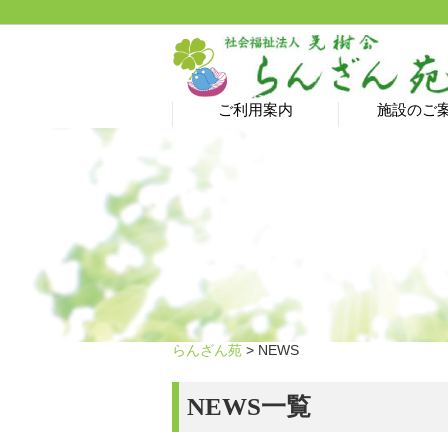
ご利用案内
施設のご
介護予防サロン→ 新型
ヘルパーステーション
特別養護老人ホーム
居宅介護支援事業所
ショートステイ
グループホーム
デイサービス
ご利用料金
コロナ蔓延防止のため
休止中です！
らんざん苑
> NEWS
NEWS一覧