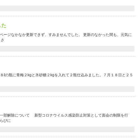
した
ページなかなか更新できず、すみませんでした。 更新のなかった間も、元気に
 さ
８ℓの瓶に青梅２kgと氷砂糖２kgを入れて２瓶仕込みました。７月１８日と２５
の一部解除について 新型コロナウイルス感染防止対策として面会の制限を行
らびに