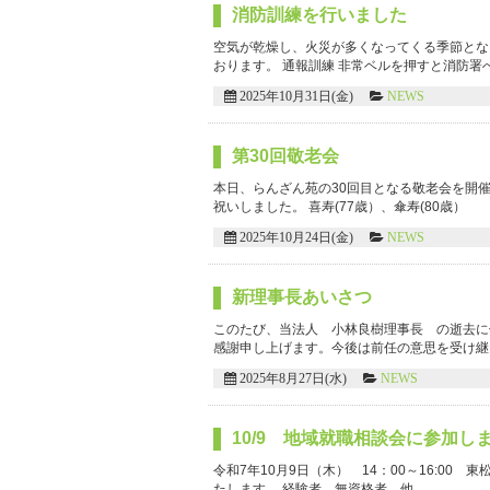
消防訓練を行いました
空気が乾燥し、火災が多くなってくる季節とな
おります。 通報訓練 非常ベルを押すと消防署
2025年10月31日(金)
NEWS
第30回敬老会
本日、らんざん苑の30回目となる敬老会を開
祝いしました。 喜寿(77歳）、傘寿(80歳）
2025年10月24日(金)
NEWS
新理事長あいさつ
このたび、当法人 小林良樹理事長 の逝去に
感謝申し上げます。今後は前任の意思を受け継
2025年8月27日(水)
NEWS
10/9 地域就職相談会に参加し
令和7年10月9日（木） 14：00～16:0
たします。 経験者、無資格者、他