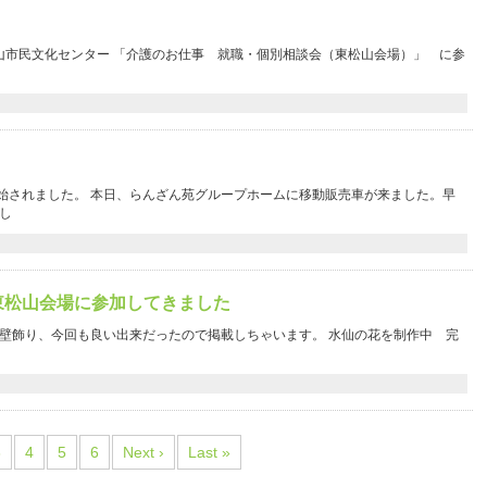
0 東松山市民文化センター 「介護のお仕事 就職・個別相談会（東松山会場）」 に参
開始されました。 本日、らんざん苑グループホームに移動販売車が来ました。早
し
東松山会場に参加してきました
壁飾り、今回も良い出来だったので掲載しちゃいます。 水仙の花を制作中 完
3
4
5
6
Next ›
Last »