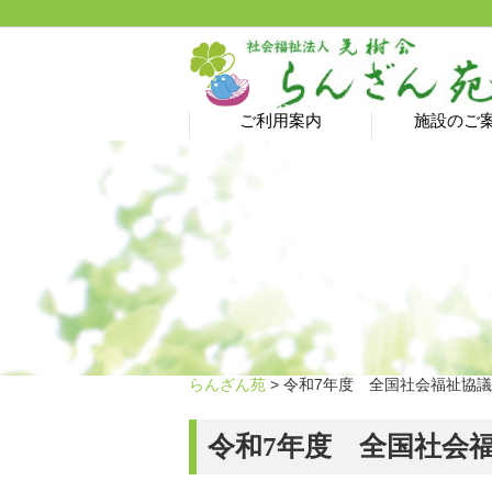
ご利用案内
施設のご
介護予防サロン→ 新型
ヘルパーステーション
特別養護老人ホーム
居宅介護支援事業所
ショートステイ
グループホーム
デイサービス
ご利用料金
コロナ蔓延防止のため
休止中です！
らんざん苑
> 令和7年度 全国社会福祉協議
令和7年度 全国社会