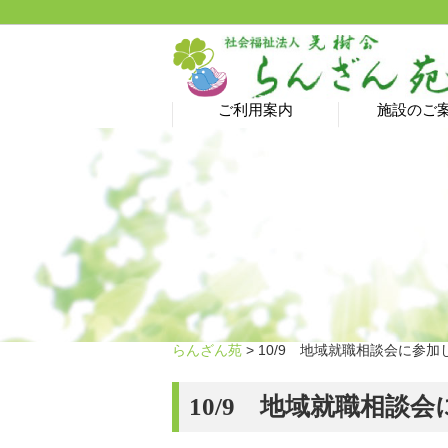
ご利用案内
施設のご
介護予防サロン→ 新型
ヘルパーステーション
特別養護老人ホーム
居宅介護支援事業所
ショートステイ
グループホーム
デイサービス
ご利用料金
コロナ蔓延防止のため
休止中です！
らんざん苑
> 10/9 地域就職相談会に参加
10/9 地域就職相談