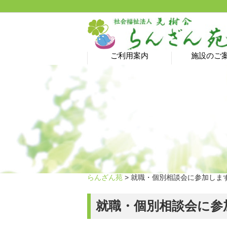
ご利用案内
施設のご
介護予防サロン→ 新型
ヘルパーステーション
特別養護老人ホーム
居宅介護支援事業所
ショートステイ
グループホーム
デイサービス
ご利用料金
コロナ蔓延防止のため
休止中です！
らんざん苑
> 就職・個別相談会に参加します
就職・個別相談会に参