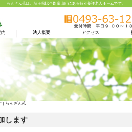
らんざん苑は、埼玉県比企郡嵐山町にある特別養護老人ホームです。
案内
法人概要
アクセス
 | らんざん苑
加します