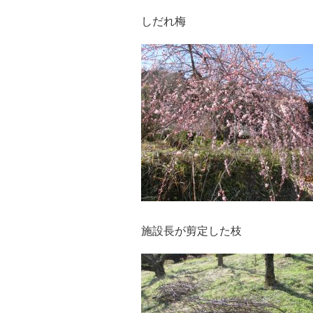
しだれ梅
施設長が剪定した枝