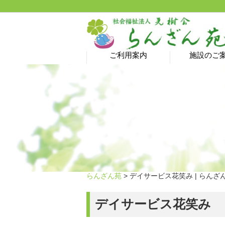
ご利用案内
施設のご
介護予防サロン→ 新型
ヘルパーステーション
特別養護老人ホーム
居宅介護支援事業所
ショートステイ
グループホーム
デイサービス
ご利用料金
コロナ蔓延防止のため
休止中です！
らんざん苑
> デイサービス花笑み | らんざ
デイサービス花笑み