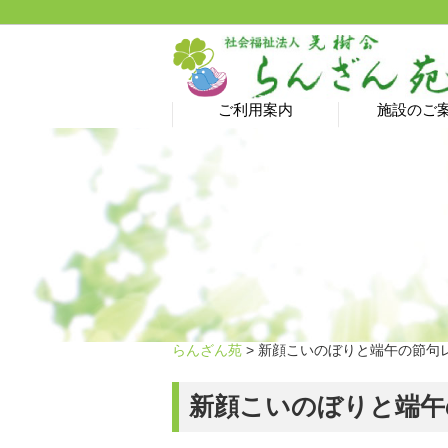
ご利用案内
施設のご
介護予防サロン→ 新型
ヘルパーステーション
特別養護老人ホーム
居宅介護支援事業所
ショートステイ
グループホーム
デイサービス
ご利用料金
コロナ蔓延防止のため
休止中です！
らんざん苑
> 新顔こいのぼりと端午の節句レ
新顔こいのぼりと端午