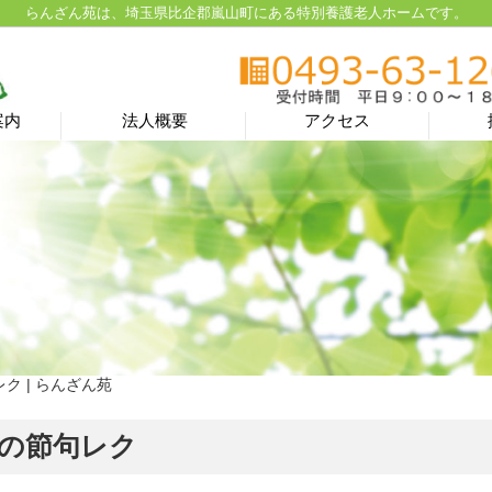
らんざん苑は、埼玉県比企郡嵐山町にある特別養護老人ホームです。
案内
法人概要
アクセス
ク | らんざん苑
の節句レク