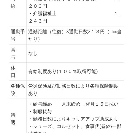
給
２０３円
・介護福祉士 １,
２４３円
通勤手
通勤距離（往復）×通勤日数×１３円（1㎞当
当
たり）
賞
なし
与
休
有給制度あり(１００％取得可能)
日
各種保
労災保険及び勤務日数により各種保険制度
険
あり
・給与締め 月末締め 翌月１５日払い
・制服貸与
待
・勤務日数によりキャリアアップ助成あり
遇
・シューズ、コルセット、食事代(昼)の一部