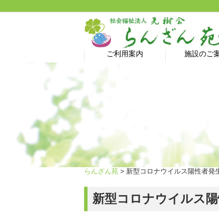
ご利用案内
施設のご
介護予防サロン→ 新型
ヘルパーステーション
特別養護老人ホーム
居宅介護支援事業所
ショートステイ
グループホーム
デイサービス
ご利用料金
コロナ蔓延防止のため
休止中です！
らんざん苑
> 新型コロナウイルス陽性者発生
新型コロナウイルス陽