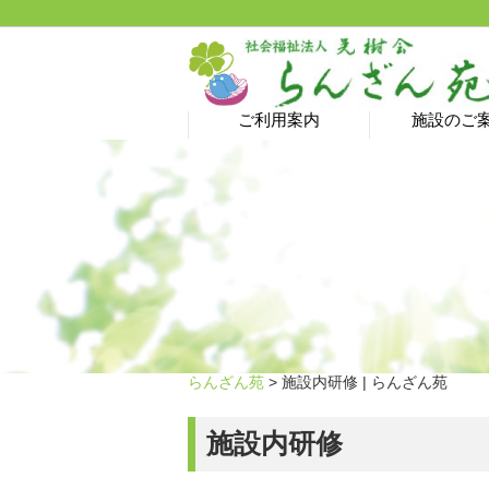
ご利用案内
施設のご
介護予防サロン→ 新型
ヘルパーステーション
特別養護老人ホーム
居宅介護支援事業所
ショートステイ
グループホーム
デイサービス
ご利用料金
コロナ蔓延防止のため
休止中です！
らんざん苑
> 施設内研修 | らんざん苑
施設内研修