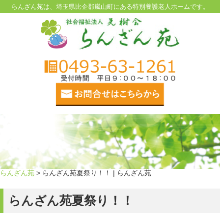
らんざん苑は、埼玉県比企郡嵐山町にある特別養護老人ホームです。
らんざん苑
> らんざん苑夏祭り！！ | らんざん苑
らんざん苑夏祭り！！